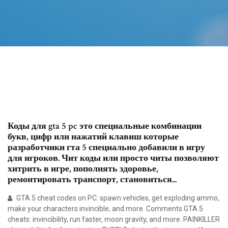
Коды для gta 5 pc это специальные комбинации
букв, цифр или нажатий клавиш которые
разработчики гта 5 специально добавили в игру
для игроков. Чит коды или просто читы позволяют
хитрить в игре, пополнять здоровье,
ремонтировать транспорт, становиться...
GTA 5 cheat codes on PC: spawn vehicles, get exploding ammo,
make your characters invincible, and more. Comments.GTA 5
cheats: invincibility, run faster, moon gravity, and more. PAINKILLER