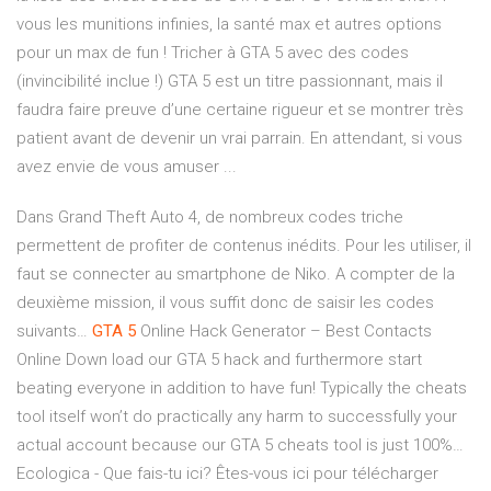
vous les munitions infinies, la santé max et autres options
pour un max de fun ! Tricher à GTA 5 avec des codes
(invincibilité inclue !) GTA 5 est un titre passionnant, mais il
faudra faire preuve d’une certaine rigueur et se montrer très
patient avant de devenir un vrai parrain. En attendant, si vous
avez envie de vous amuser ...
Dans Grand Theft Auto 4, de nombreux codes triche
permettent de profiter de contenus inédits. Pour les utiliser, il
faut se connecter au smartphone de Niko. A compter de la
deuxième mission, il vous suffit donc de saisir les codes
suivants…
GTA
5
Online Hack Generator – Best Contacts
Online
Down load our GTA 5 hack and furthermore start
beating everyone in addition to have fun! Typically the cheats
tool itself won’t do practically any harm to successfully your
actual account because our GTA 5 cheats tool is just 100%…
Ecologica - Que fais-tu ici? Êtes-vous ici pour télécharger